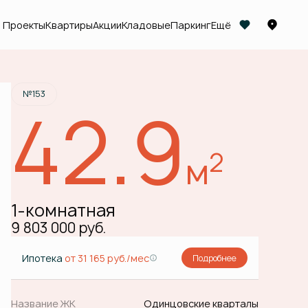
Проекты
Квартиры
Акции
Кладовые
Паркинг
Ещё
Забронировать
№153
42.9
2
м
1-комнатная
9 803 000 руб.
Ипотека
от 31 165 руб./мес
Подробнее
Название ЖК
Одинцовские кварталы