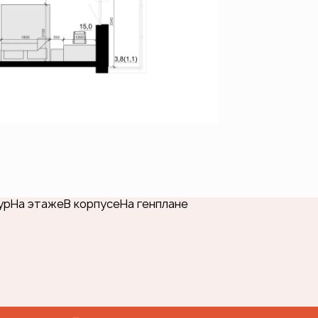
ур
На этаже
В корпусе
На генплане