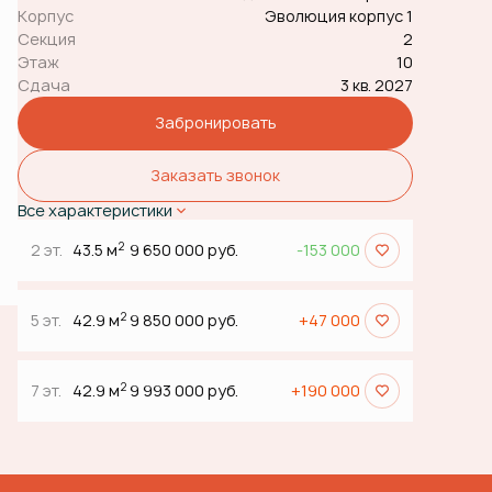
Корпус
Эволюция корпус 1
Секция
2
Этаж
10
Сдача
3 кв. 2027
Забронировать
Заказать звонок
Все характеристики
2
2 эт.
43.5 м
9 650 000 руб.
-153 000
2
5 эт.
42.9 м
9 850 000 руб.
+47 000
2
7 эт.
42.9 м
9 993 000 руб.
+190 000