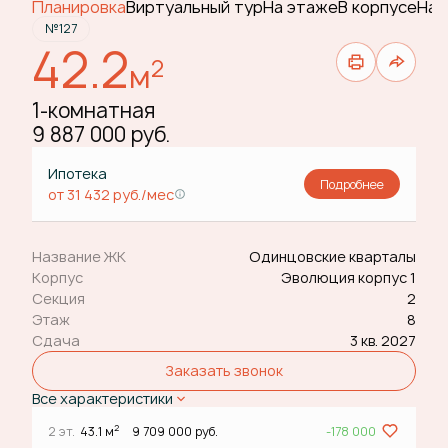
Планировка
Виртуальный тур
На этаже
В корпусе
На 
№127
42.2
2
м
1-комнатная
9 887 000 руб.
Ипотека
Подробнее
от 31 432 руб./мес
Название ЖК
Одинцовские кварталы
Корпус
Эволюция корпус 1
Секция
2
Этаж
8
Сдача
3 кв. 2027
Заказать звонок
Все характеристики
2
2 эт.
43.1 м
9 709 000 руб.
-178 000