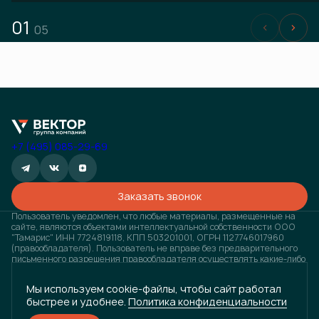
01
05
+7 (495) 085-29-69
Заказать звонок
Пользователь уведомлен, что любые материалы, размещенные на
сайте, являются объектами интеллектуальной собственности ООО
"Тамарис" ИНН 7724819118, КПП 503201001, ОГРН 1127746017960
(правообладателя). Пользователь не вправе без предварительного
письменного разрешения правообладателя осуществлять какие-либо
действия с объектами интеллектуальной собственности, в противном
случае, правообладатель оставляет за собой право на взыскание
Мы используем cookie-файлы, чтобы сайт работал
штрафов, предусмотренных законодательством РФ, а также на
быстрее и удобнее.
Политика конфиденциальности
обращение в компетентные органы за защитой своих прав и
законных интересов. Любая информация, представленная на