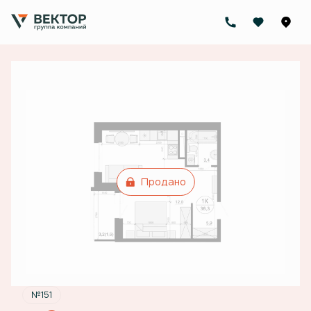
2
1-комнатная
36.3 м
Цена по запросу
Ипотека
от 28 943 руб./мес.
Продано
№151