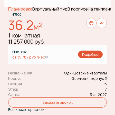
Планировка
Виртуальный тур
В корпусе
На генплане
№500
36.2
2
м
1-комнатная
11 257 000 руб.
Ипотека
Подробнее
от 35 787 руб./мес
Название ЖК
Одинцовские кварталы
Корпус
Эволюция корпус 3
Секция
6
Этаж
7
Сдача
3 кв. 2027
Заказать звонок
Все характеристики