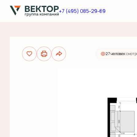
2
1-комнатная
35 м
9 550 000 руб.
+7 (495) 085-29-69
Ипотека
27 человек
смотр