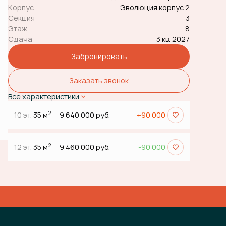
Корпус
Эволюция корпус 2
Секция
3
Этаж
8
Сдача
3 кв. 2027
Забронировать
Заказать звонок
Все характеристики
2
10 эт.
35 м
9 640 000 руб.
+90 000
2
12 эт.
35 м
9 460 000 руб.
-90 000