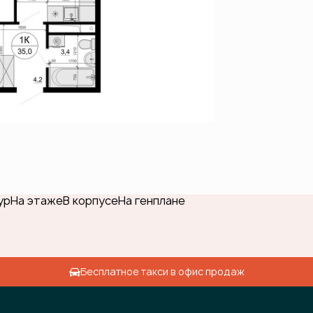
ур
На этаже
В корпусе
На генплане
Бесплатное такси в офис продаж