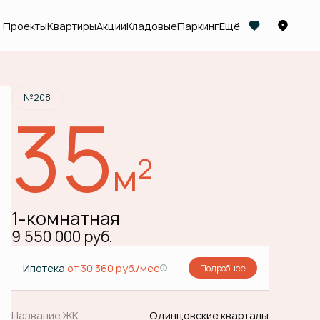
Проекты
Квартиры
Акции
Кладовые
Паркинг
Ещё
Забронировать
№208
35
2
м
1-комнатная
9 550 000 руб.
Ипотека
от 30 360 руб./мес
Подробнее
Название ЖК
Одинцовские кварталы