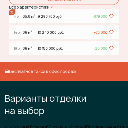
Все характеристики
2
4 эт.
35.8 м
9 290 700 руб.
-879 300
2
14 эт.
36 м
10 240 000 руб.
+70 000
2
19 эт.
36 м
10 150 000 руб.
-20 000
Бесплатное такси в офис продаж
Варианты отделки
на выбор
Изысканный бежевый
Элегантный серый
Предчистовая отде