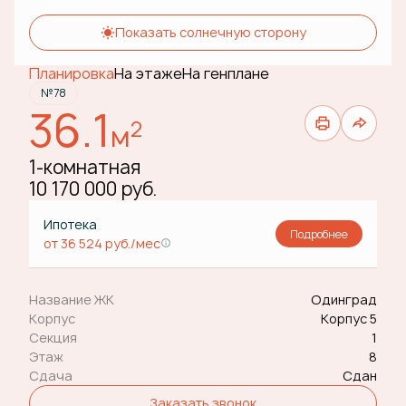
Показать солнечную сторону
Планировка
На этаже
На генплане
№78
36.1
2
м
1-комнатная
10 170 000 руб.
Ипотека
Подробнее
от 36 524 руб./мес
Название ЖК
Одинград
Корпус
Корпус 5
Секция
1
Этаж
8
Сдача
Сдан
Заказать звонок