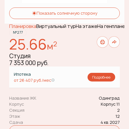
Показать солнечную сторону
Планировка
Виртуальный тур
На этаже
На генплане
№277
25.66
2
м
Студия
7 353 000 руб.
Ипотека
Подробнее
от 26 407 руб./мес
Название ЖК
Одинград
Корпус
Корпус 11
Секция
2
Этаж
12
Сдача
4 кв. 2027