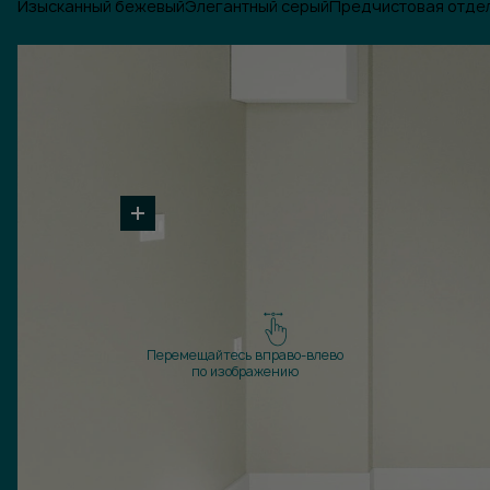
Изысканный бежевый
Элегантный серый
Предчистовая отде
Перемещайтесь вправо-влево
по изображению