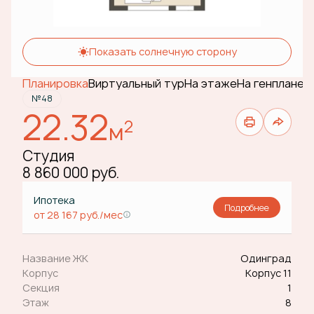
Показать солнечную сторону
Планировка
Виртуальный тур
На этаже
На генплане
№48
22.32
2
м
Студия
8 860 000 руб.
Ипотека
Подробнее
от 28 167 руб./мес
Название ЖК
Одинград
Корпус
Корпус 11
Секция
1
Этаж
8