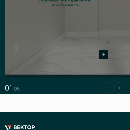
Перемещайтесь вправо-влево
по изображению
01
05