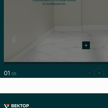
Перемещайтесь вправо-влево
по изображению
01
05