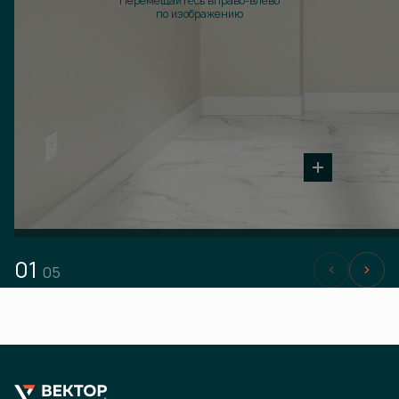
Перемещайтесь вправо-влево
по изображению
01
05