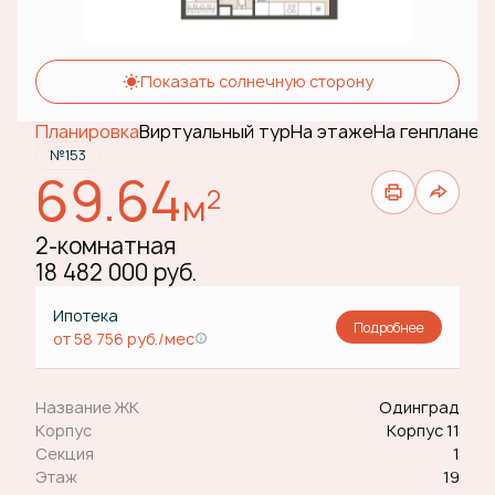
Показать солнечную сторону
Планировка
Виртуальный тур
На этаже
На генплане
№153
69.64
2
м
2-комнатная
18 482 000 руб.
Ипотека
Подробнее
от 58 756 руб./мес
Название ЖК
Одинград
Корпус
Корпус 11
Секция
1
Этаж
19