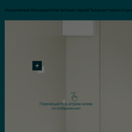
Изысканный бежевый
Элегантный серый
Предчистовая отде
Перемещайтесь вправо-влево
по изображению