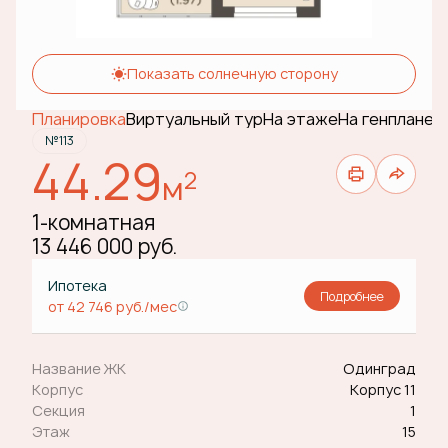
Показать солнечную сторону
Планировка
Виртуальный тур
На этаже
На генплане
№113
44.29
2
м
1-комнатная
13 446 000 руб.
Ипотека
Подробнее
от 42 746 руб./мес
Название ЖК
Одинград
Корпус
Корпус 11
Секция
1
Этаж
15