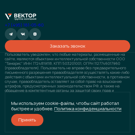
+7 (495) 181-05-60
Заказать звонок
Пользователь уведомлен, что любые материалы, размещенные на
сайте, являются объектами интеллектуальной собственности ООО
"Тамарис" ИНН 7724819118, КПП 503201001, ОГРН 1127746017960
(правообладателя). Пользователь не вправе без предварительного
письменного разрешения правообладателя осуществлять какие-либо
действия с объектами интеллектуальной собственности, в противном
случае, правообладатель оставляет за собой право на взыскание
штрафов, предусмотренных законодательством РФ, а также на
обращение в компетентные органы за защитой своих прав и
законных интересов. Любая информация, представленная на
данном сайте, носит исключительно информационный характер и ни
Мы используем cookie-файлы, чтобы сайт работал
при каких условиях не является публичной офертой, определяемой
быстрее и удобнее.
Политика конфиденциальности
положениями статьи 437 ГК РФ. Визуализация проектов
предварительная, возможны изменения.
Принять
Разработано
и
ГРУППА КОМПАНИЙ «ВЕКТОР»