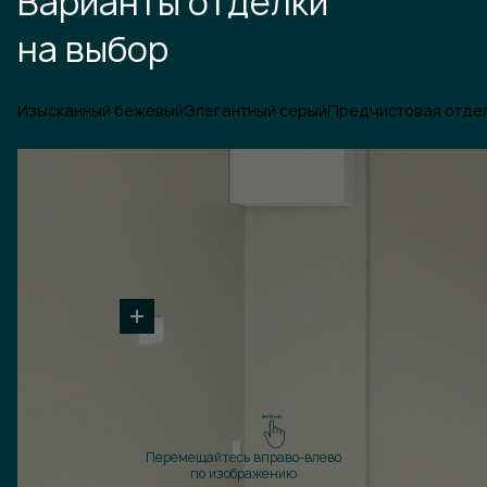
Варианты отделки
на выбор
Изысканный бежевый
Элегантный серый
Предчистовая отде
Перемещайтесь вправо-влево
по изображению