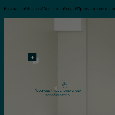
Изысканный бежевый
Элегантный серый
Предчистовая отде
Перемещайтесь вправо-влево
по изображению