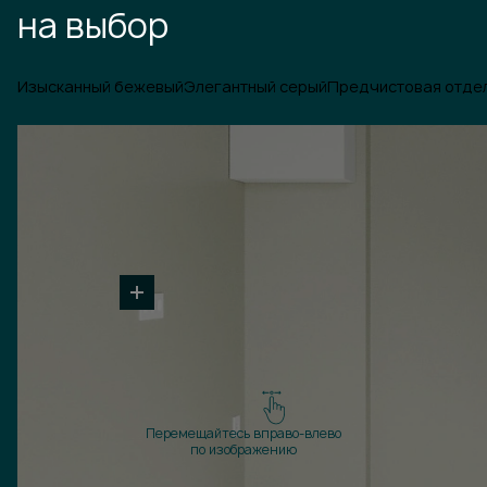
на выбор
Изысканный бежевый
Элегантный серый
Предчистовая отде
Перемещайтесь вправо-влево
по изображению