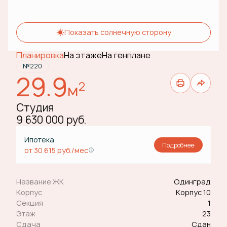
Показать солнечную сторону
Планировка
На этаже
На генплане
№220
29.9
2
м
Студия
9 630 000 руб.
Ипотека
Подробнее
от 30 615 руб./мес
Название ЖК
Одинград
Корпус
Корпус 10
Секция
1
Этаж
23
Сдача
Сдан