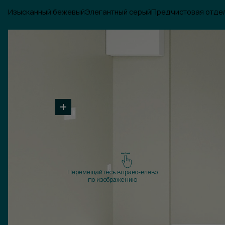
Изысканный бежевый
Элегантный серый
Предчистовая отде
Перемещайтесь вправо-влево
по изображению