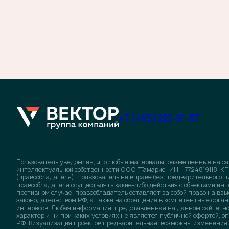
+7 (495) 212-91-87
Пользователь уведомлен, что любые материалы, размещенные на са
интеллектуальной собственности ООО "Тамарис" ИНН 7724819118, КП
(правообладателя). Пользователь не вправе без предварительного 
правообладателя осуществлять какие-либо действия с объектами инт
противном случае, правообладатель оставляет за собой право на в
законодательством РФ, а также на обращение в компетентные орган
интересов. Любая информация, представленная на данном сайте, 
характер и ни при каких условиях не является публичной офертой, 
РФ. Визуализация проектов предварительная, возможны изменения.