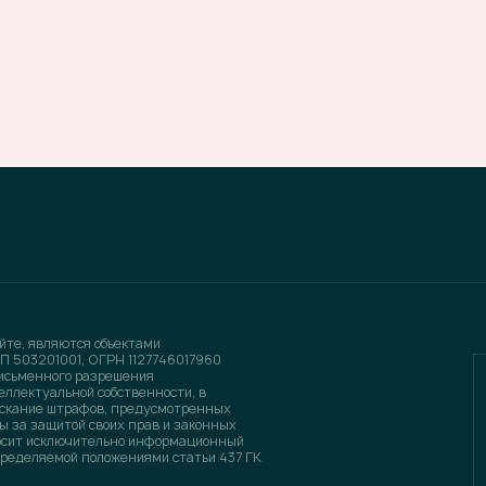
йте, являются объектами
П 503201001, ОГРН 1127746017960
письменного разрешения
еллектуальной собственности, в
зыскание штрафов, предусмотренных
ы за защитой своих прав и законных
носит исключительно информационный
определяемой положениями статьи 437 ГК