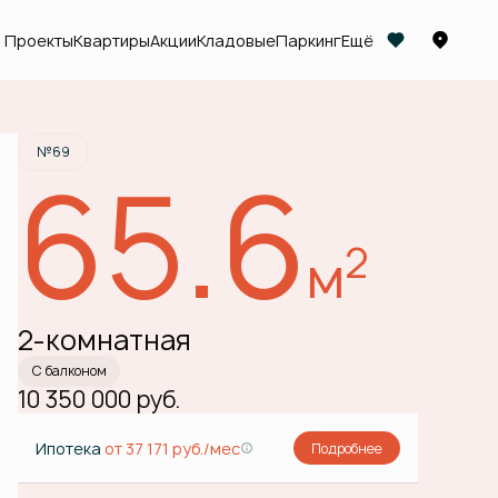
Проекты
Квартиры
Акции
Кладовые
Паркинг
Ещё
Забронировать
№69
65.6
2
м
2-комнатная
С балконом
10 350 000 руб.
Ипотека
от 37 171 руб./мес
Подробнее