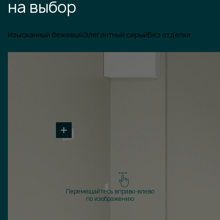
на выбор
Изысканный бежевый
Элегантный серый
Без отделки
Перемещайтесь вправо-влево
по изображению