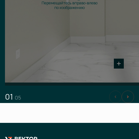
Перемещайтесь вправо-влево
по изображению
01
05