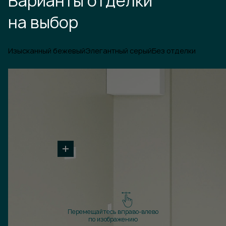
Варианты отделки
на выбор
Изысканный бежевый
Элегантный серый
Без отделки
Перемещайтесь вправо-влево
по изображению