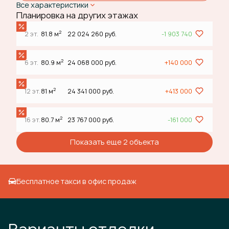
Все характеристики
Планировка на других этажах
2
2 эт.
81.8 м
22 024 260 руб.
-1 903 740
2
6 эт.
80.9 м
24 068 000 руб.
+140 000
2
12 эт.
81 м
24 341 000 руб.
+413 000
2
16 эт.
80.7 м
23 767 000 руб.
-161 000
Показать еще 2 объектa
Бесплатное такси в офис продаж