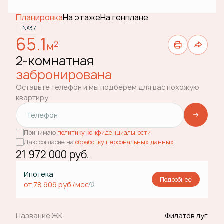
Планировка
На этаже
На генплане
№37
65.1
2
м
2-комнатная
забронирована
Оставьте телефон и мы подберем для вас похожую
квартиру
Принимаю
политику конфиденциальности
Даю согласие на
обработку персональных данных
21 972 000 руб.
Ипотека
Подробнее
от 78 909 руб./мес
Название ЖК
Филатов луг