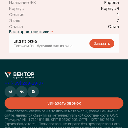
Название ЖК
Европа
Корпус
Корпус В
Секция
1
Этаж
7
Сдача
Сдан
Все характеристики
Вид из окна
Заказать
Покажем Ваш будущий вид из окна
+7 (499) 289-29-07
Заказать звонок
Пользователь уведомлен, что любые материалы, размещенные на
сайте, являются объектами интеллектуальной собственности ООО
"Тамарис" ИНН 7724819118, КПП 503201001, ОГРН 1127746017960
(правообладателя). Пользователь не вправе без предварительного