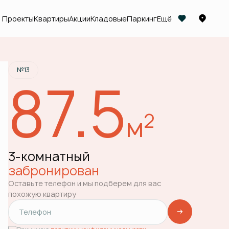
Проекты
Квартиры
Акции
Кладовые
Паркинг
Ещё
Квартира забронирована
№13
87.5
2
м
3-комнатный
забронирован
Оставьте телефон и мы подберем для вас
похожую квартиру