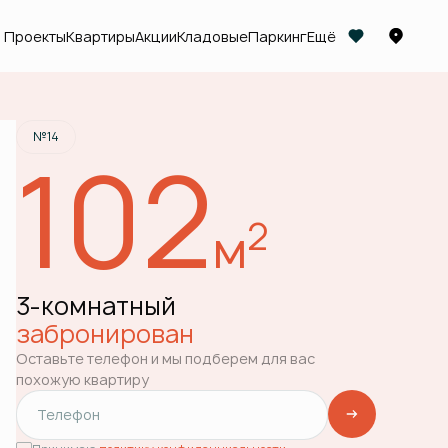
Проекты
Квартиры
Акции
Кладовые
Паркинг
Ещё
Квартира забронирована
№14
102
2
м
3-комнатный
забронирован
Оставьте телефон и мы подберем для вас
похожую квартиру