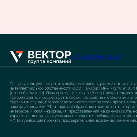
+7 (499) 289-29-07
Пользователь уведомлен, что любые материалы, размещенные на са
интеллектуальной собственности ООО "Тамарис" ИНН 7724819118, КП
(правообладателя). Пользователь не вправе без предварительного 
правообладателя осуществлять какие-либо действия с объектами инт
противном случае, правообладатель оставляет за собой право на в
законодательством РФ, а также на обращение в компетентные орган
интересов. Любая информация, представленная на данном сайте, 
характер и ни при каких условиях не является публичной офертой, 
РФ. Визуализация проектов предварительная, возможны изменения.