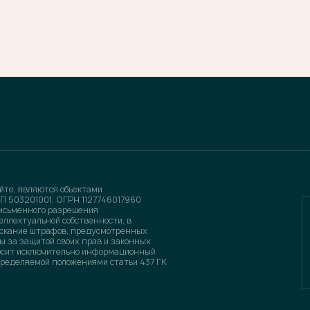
йте, являются объектами
П 503201001, ОГРН 1127746017960
письменного разрешения
еллектуальной собственности, в
зыскание штрафов, предусмотренных
ы за защитой своих прав и законных
носит исключительно информационный
определяемой положениями статьи 437 ГК