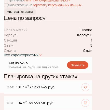
Принимаю
политику конфиденциальности
Даю согласие на
обработку персональных данных
Чистовая отделка
Цена по запросу
Название ЖК
Европа
Корпус
Корпус Г
Секция
1
Этаж
5
Сдача
Сдан
Все характеристики
Вид из окна
Заказать
Покажем Ваш будущий вид из окна
Планировка на других этажах
2
2 эт.
101.7 м
37 230 442 руб.
2
6 эт.
104 м
39 339 510 руб.