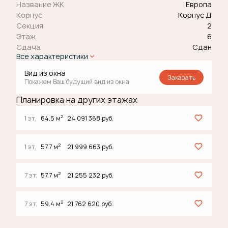
Название ЖК
Европа
Корпус
Корпус Д
Секция
2
Этаж
6
Сдача
Сдан
Все характеристики
Вид из окна
Заказать
Покажем Ваш будущий вид из окна
Планировка на других этажах
2
1 эт.
64.5 м
24 091 368 руб.
2
1 эт.
57.7 м
21 999 663 руб.
2
7 эт.
57.7 м
21 255 232 руб.
2
7 эт.
59.4 м
21 762 620 руб.