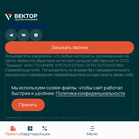
+7 (499) 289-29-07
Заказать звонок
Пользователь уведомлен, что любые материалы, размещенные на
сайте, являются объектами интеллектуальной собственности ООО
"Тамарис" ИНН 7724819118, КПП 503201001, ОГРН 1127746017960
(правообладателя). Пользователь не вправе без предварительного
письменного разрешения правообладателя осуществлять какие-либо
действия с объектами интеллектуальной собственности, в противном
случае, правообладатель оставляет за собой право на взыскание
Мы используем cookie-файлы, чтобы сайт работал
штрафов, предусмотренных законодательством РФ, а также на
быстрее и удобнее.
Политика конфиденциальности
обращение в компетентные органы за защитой своих прав и
законных интересов. Любая информация, представленная на
данном сайте, носит исключительно информационный характер и ни
Принять
при каких условиях не является публичной офертой, определяемой
положениями статьи 437 ГК РФ. Визуализация проектов
предварительная, возможны изменения.
Разработано
и
ГРУППА КОМПАНИЙ «ВЕКТОР»
Проекты
Квартиры
Акции
Меню