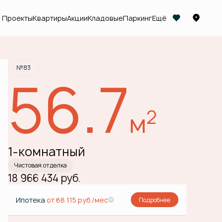
Проекты
Квартиры
Акции
Кладовые
Паркинг
Ещё
Забронировать
№83
56.7
2
м
1-комнатный
Чистовая отделка
18 966 434 руб.
Ипотека
от 68 115 руб./мес
Подробнее