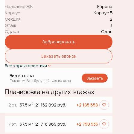
Название ЖК
Европа
Корпус
Корпус Б
Секция
2
Этаж
1
Сдача
Сдан
Забронировать
Заказать звонок
Все характеристики
Вид из окна
Заказать
Покажем Ваш будущий вид из окна
Планировка на других этажах
2
2 эт.
57.5 м
21 152 092 руб.
+2 185 658
2
7 эт.
57.5 м
21 716 969 руб.
+2 750 535