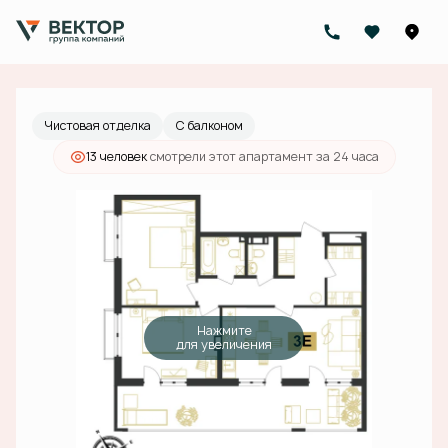
2
3-комнатный
96.7 м
34 663 293 руб.
Ипотека
от 124 487 руб./мес.
Чистовая отделка
С балконом
13 человек
смотрели этот апартамент за 24 часа
Нажмите
для увеличения