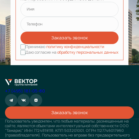
Имя
Телефон
Заказать звонок
Принимаю
политику конфиденциальности
Даю согласие на
обработку персональных данных
+7 (495) 181-05-60
Заказать звонок
Пользователь уведомлен, что любые материалы, размещенные на
сайте, являются объектами интеллектуальной собственности ООО
"Тамарис" ИНН 7724819118, КПП 503201001, ОГРН 1127746017960
(правообладателя). Пользователь не вправе без предварительного