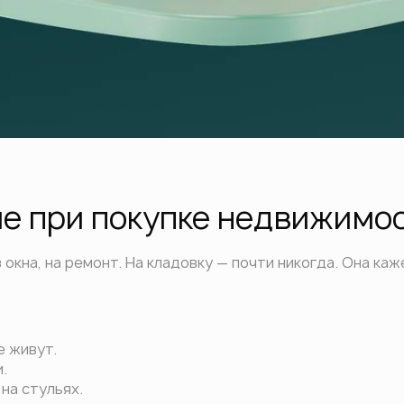
ие при покупке недвижимо
окна, на ремонт. На кладовку — почти никогда. Она каж
е живут.
.
на стульях.