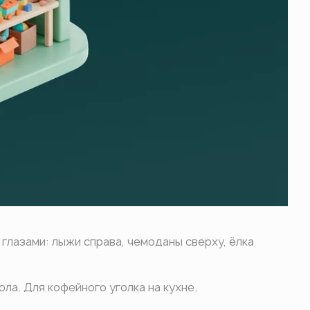
 глазами: лыжи справа, чемоданы сверху, ёлка
ла. Для кофейного уголка на кухне.