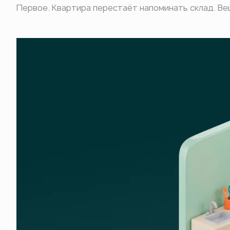
Первое. Квартира перестаёт напоминать склад. Вещ