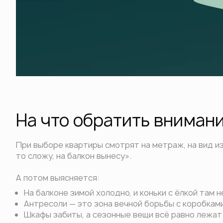
На что обратить вниман
При выборе квартиры смотрят на метраж, на вид из 
то сложу, на балкон вынесу».
А потом выясняется:
На балконе зимой холодно, и коньки с ёлкой там н
Антресоли — это зона вечной борьбы с коробками
Шкафы забиты, а сезонные вещи всё равно лежат 