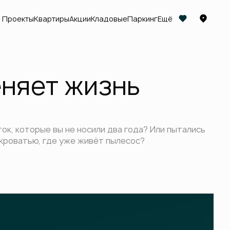
Проекты
Квартиры
Акции
Кладовые
Паркинг
Ещё
еняет жизнь
ок, которые вы не носили два года? Или пытались
кроватью, где уже живёт пылесос?