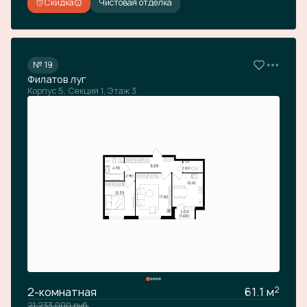
Скидка
Чистовая отделка
№ 19
Филатов луг
Корпус 5, Секция 1, Этаж 3
2
2-комнатная
61.1 м
21 233 000
руб.