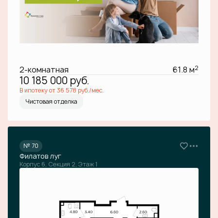
2
2-комнатная
61.8 м
10 185 000
руб.
В ипотеку от 36 578 руб./мес.
Чистовая отделка
№ 70
Филатов луг
Корпус 6, Секция 2, Этаж 1