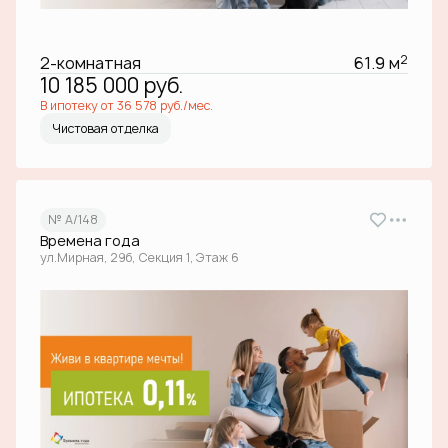
2
2-комнатная
61.9 м
10 185 000
руб.
В ипотеку от 36 578 руб./мес.
Чистовая отделка
№ А/148
Времена года
ул.Мирная, 29б, Секция 1, Этаж 6