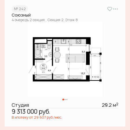
№ 242
Союзный
4 очередь 2 секция , Секция 2, Этаж 8
2
Студия
29.2 м
9 313 000
руб.
В ипотеку от 29 607 руб./мес.