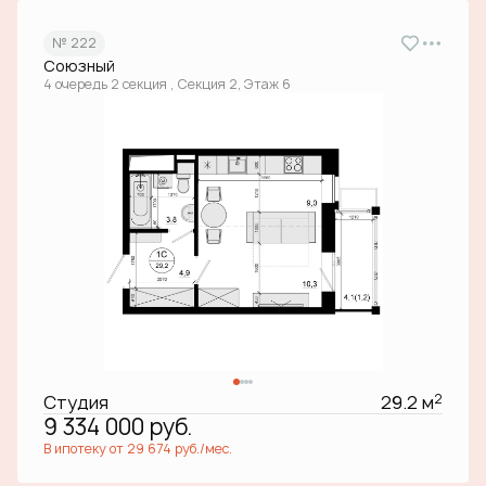
№ 222
Союзный
4 очередь 2 секция , Секция 2, Этаж 6
2
Студия
29.2 м
9 334 000
руб.
В ипотеку от 29 674 руб./мес.