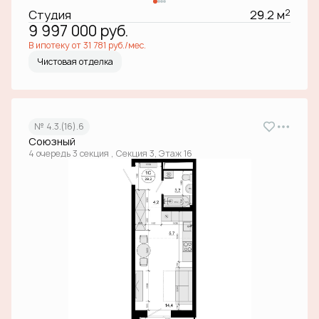
2
Студия
29.2 м
9 997 000
руб.
В ипотеку от 31 781 руб./мес.
Чистовая отделка
№ 4.3.(16).6
Союзный
4 очередь 3 секция , Секция 3, Этаж 16