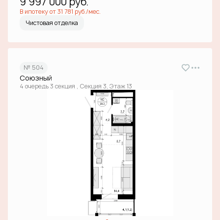
9 997 000
руб.
В ипотеку от 31 781 руб./мес.
Чистовая отделка
№ 504
Союзный
4 очередь 3 секция , Секция 3, Этаж 13