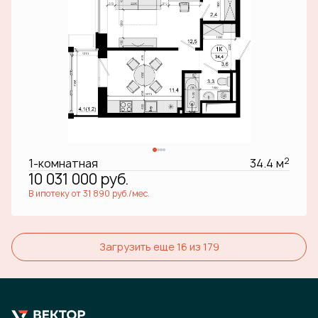
2
1-комнатная
34.4 м
10 031 000
руб.
В ипотеку от 31 890 руб./мес.
Загрузить еще 16 из 179