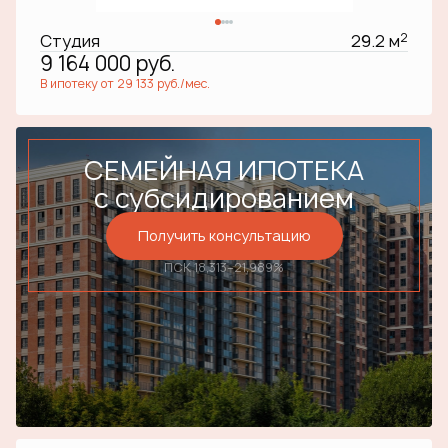
2
Студия
29.2 м
9 164 000
руб.
В ипотеку от 29 133 руб./мес.
СЕМЕЙНАЯ ИПОТЕКА
с субсидированием
Получить консультацию
ПСК 18,313–21,989%