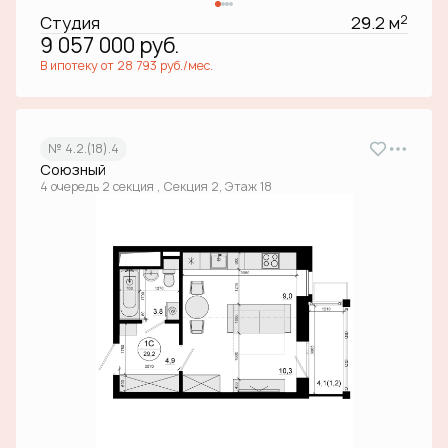
2
Студия
29.2 м
9 057 000
руб.
В ипотеку от 28 793 руб./мес.
№ 4.2.(18).4
Союзный
4 очередь 2 секция , Секция 2, Этаж 18