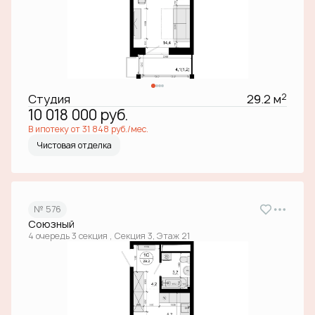
2
Студия
29.2 м
10 018 000
руб.
В ипотеку от 31 848 руб./мес.
Чистовая отделка
№ 576
Союзный
4 очередь 3 секция , Секция 3, Этаж 21