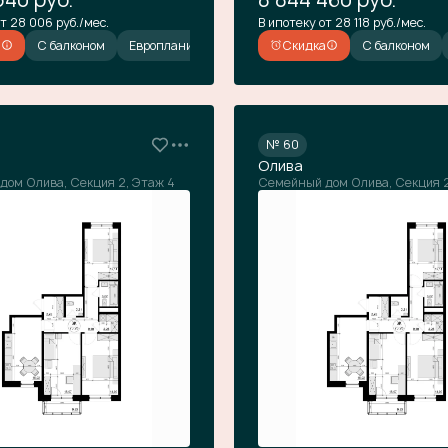
т 28 006 руб./мес.
В ипотеку от 28 118 руб./мес.
а
С балконом
С балконом
Европланировка
Европланировка
Скидка
Скидка
С балконом
С балконом
Ев
№ 60
Олива
дом Олива, Секция 2, Этаж 4
Семейный дом Олива, Секция 2