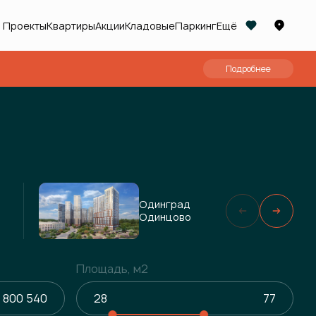
Проекты
Квартиры
Акции
Кладовые
Паркинг
Ещё
Подробнее
Одинград
Одинцово
Площадь, м2