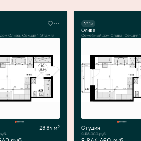
№ 15
Олива
ом Олива, Секция 1, Этаж 6
Семейный дом Олива, Секция 1
2
28.84 м
Студия
руб.
9 118 000
руб.
 540
руб.
8 844 460
руб.