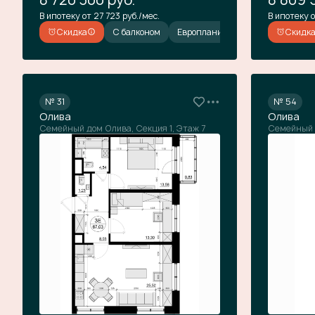
В ипотеку от 27 723 руб./мес.
В ипотеку о
Скидка
С балконом
Европланировка
Скидка
Скидк
№ 31
№ 54
Олива
Олива
Семейный дом Олива, Секция 1, Этаж 7
Семейный 