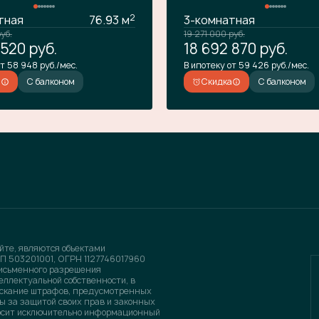
2
тная
76.93 м
3-комнатная
уб.
19 271 000
руб.
 520
руб.
18 692 870
руб.
т 58 948 руб./мес.
В ипотеку от 59 426 руб./мес.
а
С балконом
Скидка
С балконом
йте, являются объектами
П 503201001, ОГРН 1127746017960
письменного разрешения
еллектуальной собственности, в
зыскание штрафов, предусмотренных
ы за защитой своих прав и законных
носит исключительно информационный