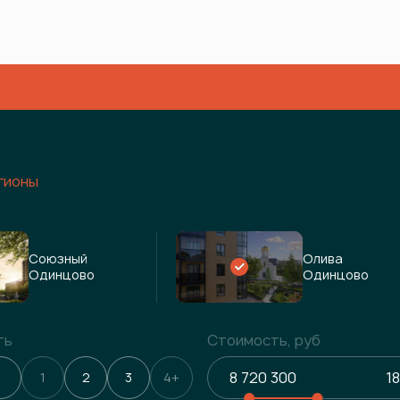
гионы
Союзный
Олива
Одинцово
Одинцово
ть
Стоимость, руб
1
2
3
4+