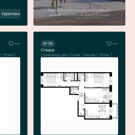
Всю дополнительную информацию
ропланировка
Европланировка
Скидка
С балконом
Европланировка
можно получить на консультации
№ 36
Олива
, Этаж 5
Семейный дом Олива, Секция 1, Этаж 7