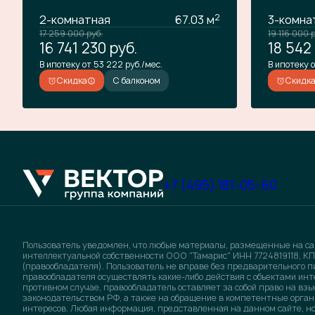
2
2-комнатная
67.03 м
3-комна
17 259 000
руб.
19 116 000
р
16 741 230
руб.
18 542
В ипотеку от 53 222 руб./мес.
В ипотеку о
Скидка
С балконом
Скидк
+7 (495) 181-05-60
Пользователь уведомлен, что любые материалы, размещенные на са
интеллектуальной собственности ООО "Тамарис" ИНН 7724819118, КП
(правообладателя). Пользователь не вправе без предварительного 
правообладателя осуществлять какие-либо действия с объектами инт
противном случае, правообладатель оставляет за собой право на в
законодательством РФ, а также на обращение в компетентные орган
интересов. Любая информация, представленная на данном сайте, 