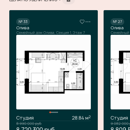
№ 33
№ 27
Олива
Олива
Семейный дом Олива, Секция 1, Этаж 7
Семейный д
2
Студия
28.84 м
Студия
8 990 000
руб.
9 082 000
8 720 300
руб.
8 809